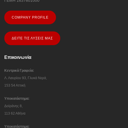
Η INFOSUPPORT είναι μία ελληνική εταιρεία παροχής
ολοκληρωμένων λύσεων και υπηρεσιών πληροφορικής
ΓΕΜΗ 1637601000
COMPANY PROFILE
ΔΕΙΤΕ ΤΙΣ ΛΥΣΕΙΣ ΜΑΣ
Επικοινωνία
Κεντρικά Γραφεία:
Λ. Λαυρίου 93, Γλυκά Νερά,
153 54 Αττική
Υποκατάστημα:
Δοϊράνης 8,